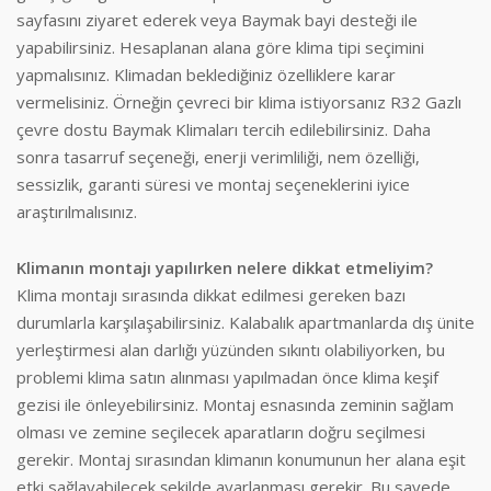
sayfasını ziyaret ederek veya Baymak bayi desteği ile
yapabilirsiniz. Hesaplanan alana göre klima tipi seçimini
yapmalısınız. Klimadan beklediğiniz özelliklere karar
vermelisiniz. Örneğin çevreci bir klima istiyorsanız R32 Gazlı
çevre dostu Baymak Klimaları tercih edilebilirsiniz. Daha
sonra tasarruf seçeneği, enerji verimliliği, nem özelliği,
sessizlik, garanti süresi ve montaj seçeneklerini iyice
araştırılmalısınız.
Klimanın montajı yapılırken nelere dikkat etmeliyim?
Klima montajı sırasında dikkat edilmesi gereken bazı
durumlarla karşılaşabilirsiniz. Kalabalık apartmanlarda dış ünite
yerleştirmesi alan darlığı yüzünden sıkıntı olabiliyorken, bu
problemi klima satın alınması yapılmadan önce klima keşif
gezisi ile önleyebilirsiniz. Montaj esnasında zeminin sağlam
olması ve zemine seçilecek aparatların doğru seçilmesi
gerekir. Montaj sırasından klimanın konumunun her alana eşit
etki sağlayabilecek şekilde ayarlanması gerekir. Bu sayede