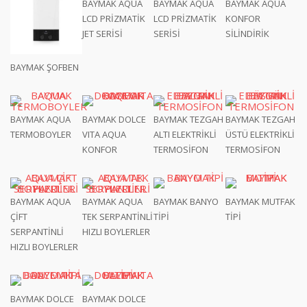
BAYMAK AQUA
BAYMAK AQUA
BAYMAK AQUA
LCD PRİZMATİK
LCD PRİZMATİK
KONFOR
JET SERİSİ
SERİSİ
SİLİNDİRİK
BAYMAK ŞOFBEN
BAYMAK AQUA
BAYMAK DOLCE
BAYMAK TEZGAH
BAYMAK TEZGAH
TERMOBOYLER
VITA AQUA
ALTI ELEKTRİKLİ
ÜSTÜ ELEKTRİKLİ
KONFOR
TERMOSİFON
TERMOSİFON
BAYMAK AQUA
BAYMAK AQUA
BAYMAK BANYO
BAYMAK MUTFAK
ÇİFT
TEK SERPANTİNLİ
TİPİ
TİPİ
SERPANTİNLİ
HIZLI BOYLERLER
HIZLI BOYLERLER
BAYMAK DOLCE
BAYMAK DOLCE