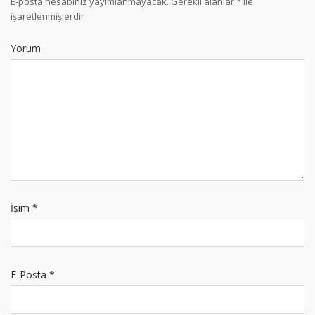
E-posta hesabınız yayımlanmayacak.
Gerekli alanlar
*
ile
işaretlenmişlerdir
Yorum
İsim
*
E-Posta
*