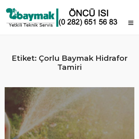
Skip
to
content
M
Etiket:
Çorlu Baymak Hidrafor
Tamiri