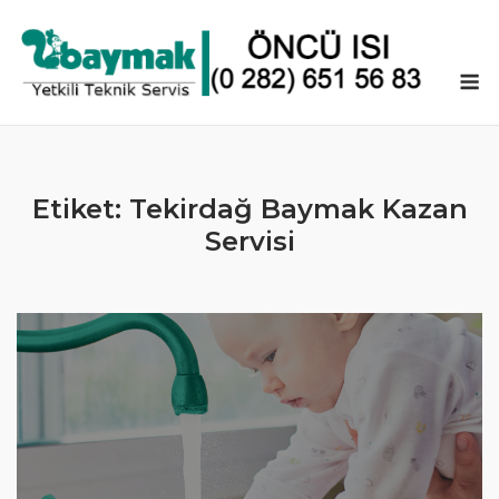
Skip
to
content
M
Etiket:
Tekirdağ Baymak Kazan
Servisi